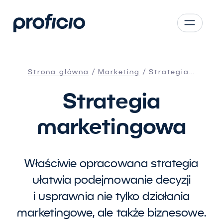
Przejdź do treści
CS
SK
Strona główna
Marketing
Strategia…
EN
Strategia
AT
DE
marketingowa
PL
Właściwie opracowana strategia
ułatwia podejmowanie decyzji
i usprawnia nie tylko działania
marketingowe, ale także biznesowe.