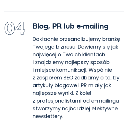
04
Blog, PR lub e-mailing
Dokładnie przeanalizujemy branżę
Twojego biznesu. Dowiemy się jak
najwięcej o Twoich klientach
i znajdziemy najlepszy sposób
i miejsce komunikacji. Wspólnie
z zespołem SEO zadbamy o to, by
artykuły blogowe i PR miały jak
najlepsze wyniki. Z kolei
Usprawnimy Twój
z profesjonalistami od e-mailingu
stworzymy najbardziej efektywne
marketing
newslettery.
Skontaktuj się z nami