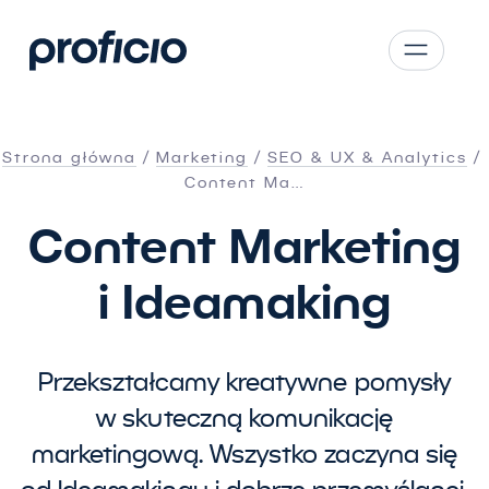
Przejdź do treści
CS
SK
Strona główna
Marketing
SEO
&
UX
&
Analytics
EN
Content Ma…
AT
Content Marketing
DE
i Ideamaking
PL
Przekształcamy kreatywne pomysły
w skuteczną komunikację
marketingową. Wszystko zaczyna się