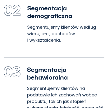
02
Segmentacja
demograficzna
Segmentujemy klientów według
wieku, płci, dochodów
i wykształcenia.
03
Segmentacja
behawioralna
Segmentujemy klientów na
podstawie ich zachowań wobec
produktu, takich jak stopień
Usprawnimy Twój
wykorzystania, lojalność, gotowość