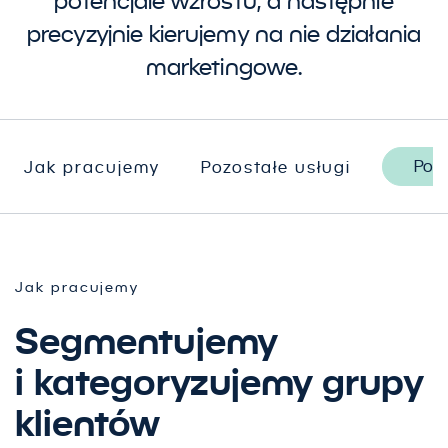
potencjale wzrostu, a następnie
precyzyjnie kierujemy na nie działania
marketingowe.
Potr
Jak pracujemy
Pozostałe usługi
Jak pracujemy
Segmentujemy
i kategoryzujemy grupy
klientów