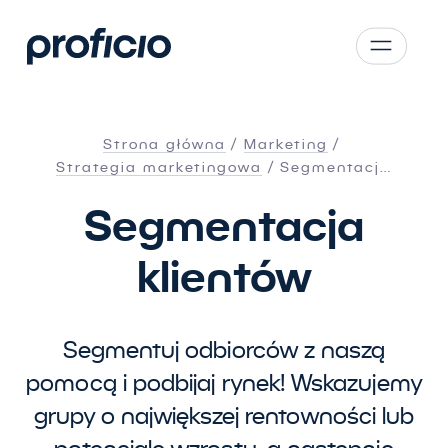
Przejdź do treści
CS
SK
Strona główna
Marketing
EN
Strategia marketingowa
Segmentacj…
AT
Segmentacja
DE
klientów
PL
Segmentuj odbiorców z naszą
pomocą i podbijaj rynek! Wskazujemy
grupy o największej rentowności lub