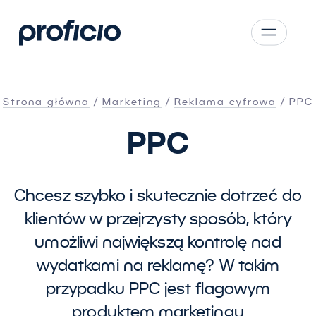
Przejdź do treści
CS
SK
Strona główna
Marketing
Reklama cyfrowa
PPC
EN
PPC
AT
DE
PL
Chcesz szybko i skutecznie dotrzeć do
klientów w przejrzysty sposób, który
umożliwi największą kontrolę nad
wydatkami na reklamę? W takim
przypadku PPC jest flagowym
produktem marketingu