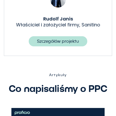
Rudolf Janis
Właściciel i założyciel firmy, Sanitino
Usprawnimy Twój
Szczegółów projektu
marketing
Skontaktuj się z nami
Artykuły
Co napisaliśmy o PPC